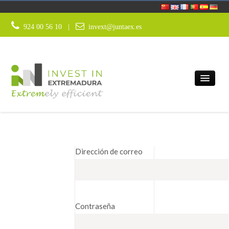
Saltar al contenido
login
924 00 56 10 |
invext@juntaex.es
¿POR QUÉ EXTREMADURA?
Dirección de correo
SERVICIOS
SECTORES ESTRATÉGICOS
INNOVACIÓN Y TECNOLOGÍA
Contraseña
CLIMA DE NEGOCIO