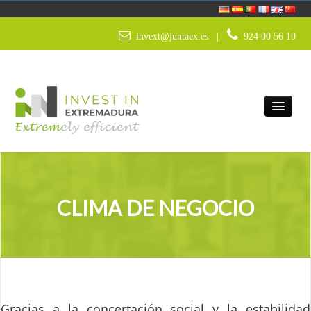
דלג לתוכן
CLIMA DE NEGOCIO
invext@juntaex.es
924 00 56 10 |
WARUM EXTREMADURA?
CLIMA DE NEGOCIO
DIENSTLEISTUNGEN
STRATEGISCHE SEKTOREN
INNOVATION UND TECHNOLOGIE
WIRTSCHAFTSKLIMA
Gracias a la concertación social y la estabilidad